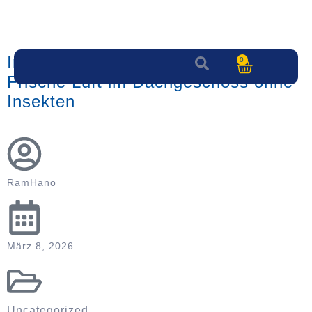
Insektenschutz für Dachfenster –
0
Frische Luft im Dachgeschoss ohne
Insekten
RamHano
März 8, 2026
Uncategorized