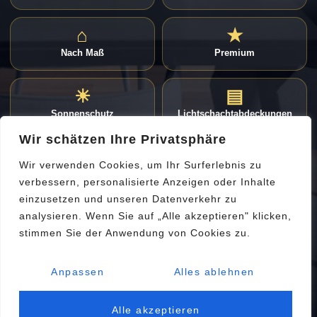
⌂
★
Nach Maß
Premium
☀
▤
Sonnenschutz
Lichtschachtabdeckungen
Wir schätzen Ihre Privatsphäre
SOCIAL MEDIA
Wir verwenden Cookies, um Ihr Surferlebnis zu
verbessern, personalisierte Anzeigen oder Inhalte
◎
♪
f
einzusetzen und unseren Datenverkehr zu
Instagram
TikTok
Facebook
analysieren. Wenn Sie auf „Alle akzeptieren" klicken,
stimmen Sie der Anwendung von Cookies zu.
☎ Jetzt beraten lassen
Anpassen
Alles ablehnen
© 2026 RAM-TEK
Fenster • Türen • Nach Maß • Premium
Alle akzeptieren