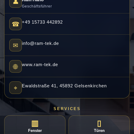
👤
Geschäftsführer
+49 15733 442892
☎
info@ram-tek.de
✉
www.ram-tek.de
🌐
Ewaldstraße 41, 45892 Gelsenkirchen
⌖
SERVICES
▥
▯
Fenster
Türen